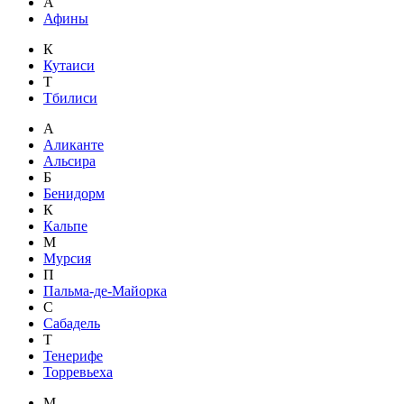
А
Афины
К
Кутаиси
Т
Тбилиси
А
Аликанте
Альсира
Б
Бенидорм
К
Кальпе
М
Мурсия
П
Пальма-де-Майорка
С
Сабадель
Т
Тенерифе
Торревьеха
М