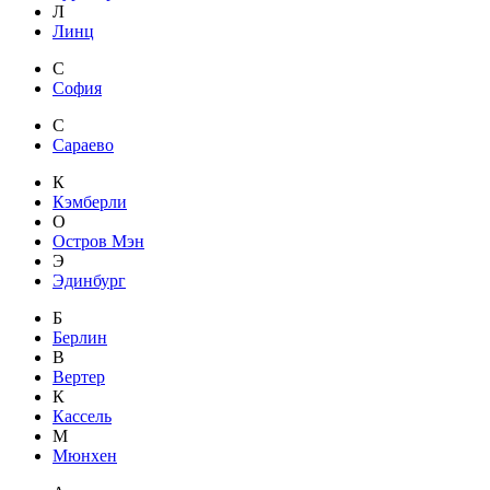
Л
Линц
С
София
С
Сараево
К
Кэмберли
О
Остров Мэн
Э
Эдинбург
Б
Берлин
В
Вертер
К
Кассель
М
Мюнхен