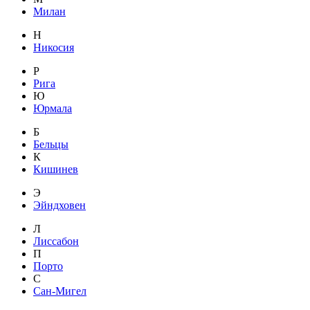
Милан
Н
Никосия
Р
Рига
Ю
Юрмала
Б
Бельцы
К
Кишинев
Э
Эйндховен
Л
Лиссабон
П
Порто
С
Сан-Мигел