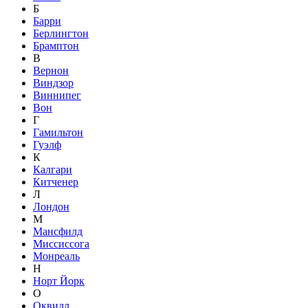
Б
Барри
Берлингтон
Брамптон
В
Вернон
Виндзор
Виннипег
Вон
Г
Гамильтон
Гуэлф
К
Калгари
Китченер
Л
Лондон
М
Мансфилд
Миссиссога
Монреаль
Н
Норт Йорк
О
Оквилл