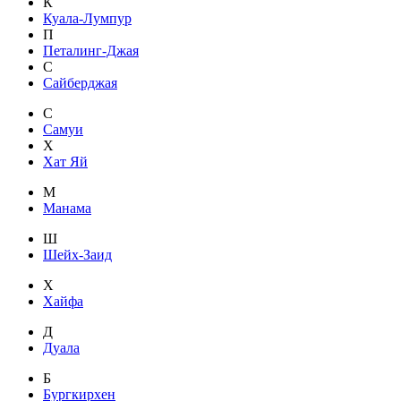
К
Куала-Лумпур
П
Петалинг-Джая
С
Сайберджая
С
Самуи
Х
Хат Яй
М
Манама
Ш
Шейх-Заид
Х
Хайфа
Д
Дуала
Б
Бургкирхен