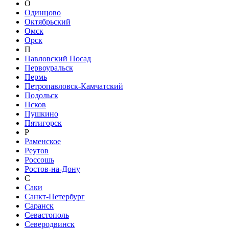
О
Одинцово
Октябрьский
Омск
Орск
П
Павловский Посад
Первоуральск
Пермь
Петропавловск-Камчатский
Подольск
Псков
Пушкино
Пятигорск
Р
Раменское
Реутов
Россошь
Ростов-на-Дону
С
Саки
Санкт-Петербург
Саранск
Севастополь
Северодвинск