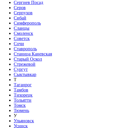
Сергиев Посад
Серов
Серпухов
Сибай
Симферополь
Сланцы
Смоленск
Советск
Сочи
Ставрополь
Станица Каневская
Старый Оскол
Стрежевой
Сургут
Сыктывкар
Т
Таганрог
Тамбов
Тихорецк
Тольятти
Томск
Тюмень
У
Ульяновск
Усинск