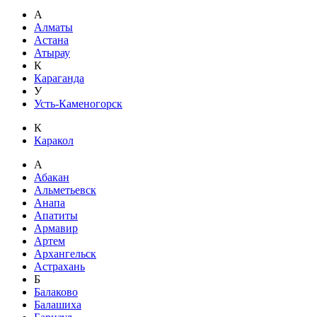
А
Алматы
Астана
Атырау
К
Караганда
У
Усть-Каменогорск
К
Каракол
А
Абакан
Альметьевск
Анапа
Апатиты
Армавир
Артем
Архангельск
Астрахань
Б
Балаково
Балашиха