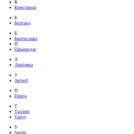
К
Констанца
Б
Белград
Б
Братислава
П
Прьевидза
Л
Любляна
З
Загреб
П
Прага
Т
Таллин
Тарту
S
Sarnia