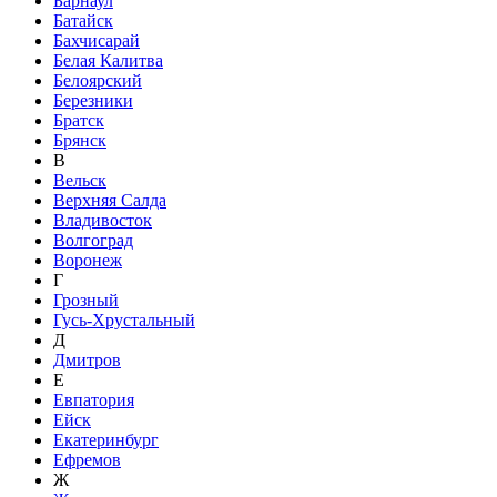
Барнаул
Батайск
Бахчисарай
Белая Калитва
Белоярский
Березники
Братск
Брянск
В
Вельск
Верхняя Салда
Владивосток
Волгоград
Воронеж
Г
Грозный
Гусь-Хрустальный
Д
Дмитров
Е
Евпатория
Ейск
Екатеринбург
Ефремов
Ж