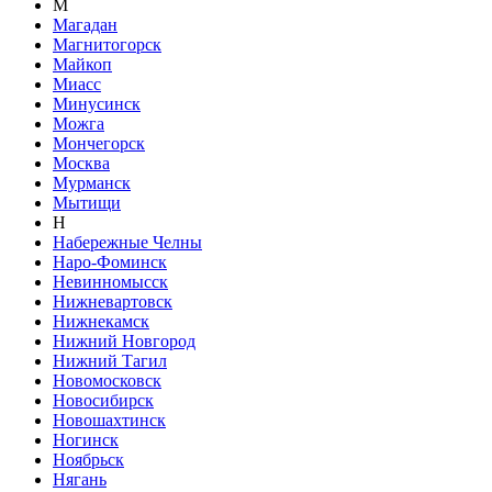
М
Магадан
Магнитогорск
Майкоп
Миасс
Минусинск
Можга
Мончегорск
Москва
Мурманск
Мытищи
Н
Набережные Челны
Наро-Фоминск
Невинномысск
Нижневартовск
Нижнекамск
Нижний Новгород
Нижний Тагил
Новомосковск
Новосибирск
Новошахтинск
Ногинск
Ноябрьск
Нягань