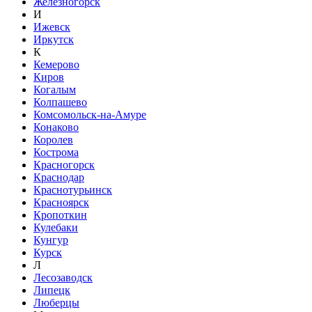
Железногорск
И
Ижевск
Иркутск
К
Кемерово
Киров
Когалым
Колпашево
Комсомольск-на-Амуре
Конаково
Королев
Кострома
Красногорск
Краснодар
Краснотурьинск
Красноярск
Кропоткин
Кулебаки
Кунгур
Курск
Л
Лесозаводск
Липецк
Люберцы